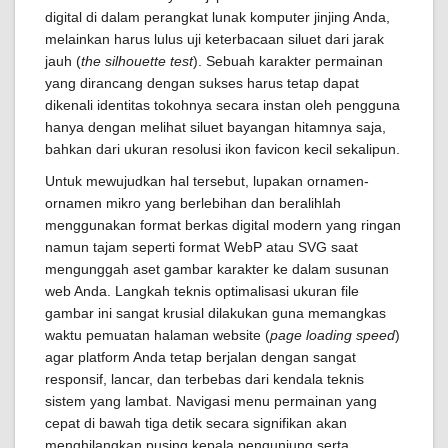
digital di dalam perangkat lunak komputer jinjing Anda,
melainkan harus lulus uji keterbacaan siluet dari jarak
jauh (
the silhouette test
). Sebuah karakter permainan
yang dirancang dengan sukses harus tetap dapat
dikenali identitas tokohnya secara instan oleh pengguna
hanya dengan melihat siluet bayangan hitamnya saja,
bahkan dari ukuran resolusi ikon favicon kecil sekalipun.
Untuk mewujudkan hal tersebut, lupakan ornamen-
ornamen mikro yang berlebihan dan beralihlah
menggunakan format berkas digital modern yang ringan
namun tajam seperti format WebP atau SVG saat
mengunggah aset gambar karakter ke dalam susunan
web Anda. Langkah teknis optimalisasi ukuran file
gambar ini sangat krusial dilakukan guna memangkas
waktu pemuatan halaman website (
page loading speed
)
agar platform Anda tetap berjalan dengan sangat
responsif, lancar, dan terbebas dari kendala teknis
sistem yang lambat. Navigasi menu permainan yang
cepat di bawah tiga detik secara signifikan akan
menghilangkan pusing kepala pengunjung serta