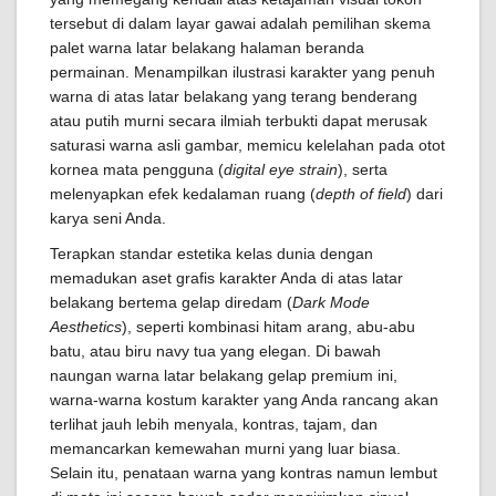
tersebut di dalam layar gawai adalah pemilihan skema
palet warna latar belakang halaman beranda
permainan. Menampilkan ilustrasi karakter yang penuh
warna di atas latar belakang yang terang benderang
atau putih murni secara ilmiah terbukti dapat merusak
saturasi warna asli gambar, memicu kelelahan pada otot
kornea mata pengguna (
digital eye strain
), serta
melenyapkan efek kedalaman ruang (
depth of field
) dari
karya seni Anda.
Terapkan standar estetika kelas dunia dengan
memadukan aset grafis karakter Anda di atas latar
belakang bertema gelap diredam (
Dark Mode
Aesthetics
), seperti kombinasi hitam arang, abu-abu
batu, atau biru navy tua yang elegan. Di bawah
naungan warna latar belakang gelap premium ini,
warna-warna kostum karakter yang Anda rancang akan
terlihat jauh lebih menyala, kontras, tajam, dan
memancarkan kemewahan murni yang luar biasa.
Selain itu, penataan warna yang kontras namun lembut