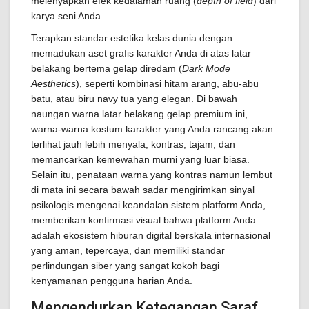
melenyapkan efek kedalaman ruang (
depth of field
) dari
karya seni Anda.
Terapkan standar estetika kelas dunia dengan
memadukan aset grafis karakter Anda di atas latar
belakang bertema gelap diredam (
Dark Mode
Aesthetics
), seperti kombinasi hitam arang, abu-abu
batu, atau biru navy tua yang elegan. Di bawah
naungan warna latar belakang gelap premium ini,
warna-warna kostum karakter yang Anda rancang akan
terlihat jauh lebih menyala, kontras, tajam, dan
memancarkan kemewahan murni yang luar biasa.
Selain itu, penataan warna yang kontras namun lembut
di mata ini secara bawah sadar mengirimkan sinyal
psikologis mengenai keandalan sistem platform Anda,
memberikan konfirmasi visual bahwa platform Anda
adalah ekosistem hiburan digital berskala internasional
yang aman, tepercaya, dan memiliki standar
perlindungan siber yang sangat kokoh bagi
kenyamanan pengguna harian Anda.
Mengendurkan Ketegangan Saraf