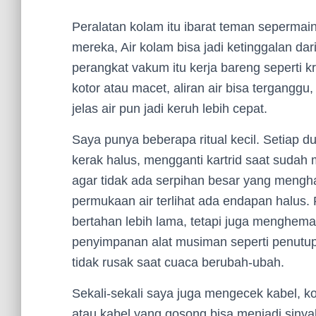
Peralatan kolam itu ibarat teman sepermain
mereka, Air kolam bisa jadi ketinggalan dar
perangkat vakum itu kerja bareng seperti kr
kotor atau macet, aliran air bisa tergang
jelas air pun jadi keruh lebih cepat.
Saya punya beberapa ritual kecil. Setiap d
kerak halus, mengganti kartrid saat sudah
agar tidak ada serpihan besar yang mengha
permukaan air terlihat ada endapan halus.
bertahan lebih lama, tetapi juga menghemat
penyimpanan alat musiman seperti penutup 
tidak rusak saat cuaca berubah-ubah.
Sekali-sekali saya juga mengecek kabel, ko
atau kabel yang gosong bisa menjadi sinyal 