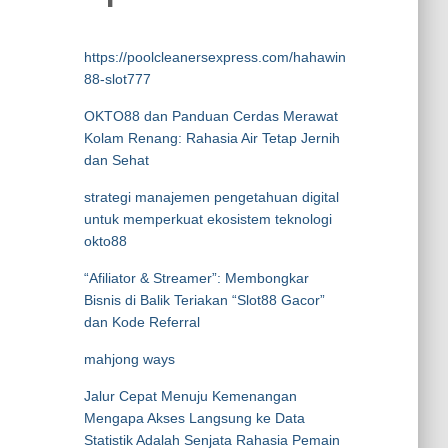
https://poolcleanersexpress.com/hahawin
88-slot777
OKTO88 dan Panduan Cerdas Merawat
Kolam Renang: Rahasia Air Tetap Jernih
dan Sehat
strategi manajemen pengetahuan digital
untuk memperkuat ekosistem teknologi
okto88
“Afiliator & Streamer”: Membongkar
Bisnis di Balik Teriakan “Slot88 Gacor”
dan Kode Referral
mahjong ways
Jalur Cepat Menuju Kemenangan
Mengapa Akses Langsung ke Data
Statistik Adalah Senjata Rahasia Pemain