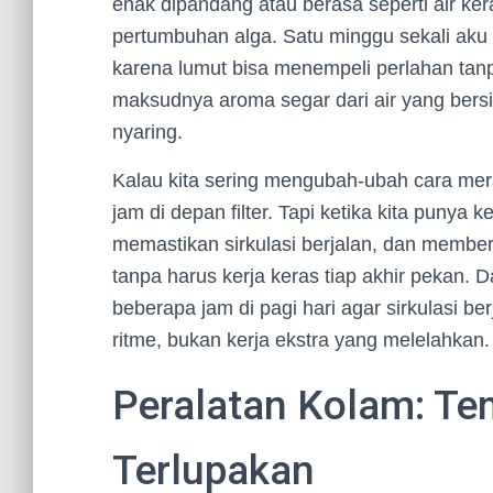
enak dipandang atau berasa seperti air ker
pertumbuhan alga. Satu minggu sekali aku 
karena lumut bisa menempeli perlahan tanp
maksudnya aroma segar dari air yang bersi
nyaring.
Kalau kita sering mengubah-ubah cara meraw
jam di depan filter. Tapi ketika kita punya
memastikan sirkulasi berjalan, dan membe
tanpa harus kerja keras tiap akhir pekan.
beberapa jam di pagi hari agar sirkulasi ber
ritme, bukan kerja ekstra yang melelahkan.
Peralatan Kolam: Tem
Terlupakan