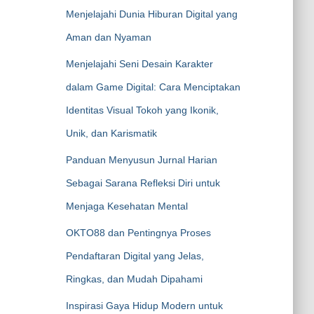
Menjelajahi Dunia Hiburan Digital yang
Aman dan Nyaman
Menjelajahi Seni Desain Karakter
dalam Game Digital: Cara Menciptakan
Identitas Visual Tokoh yang Ikonik,
Unik, dan Karismatik
Panduan Menyusun Jurnal Harian
Sebagai Sarana Refleksi Diri untuk
Menjaga Kesehatan Mental
OKTO88 dan Pentingnya Proses
Pendaftaran Digital yang Jelas,
Ringkas, dan Mudah Dipahami
Inspirasi Gaya Hidup Modern untuk