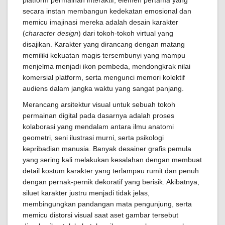
platform permainan interaktif, elemen pertama yang
secara instan membangun kedekatan emosional dan
memicu imajinasi mereka adalah desain karakter
(
character design
) dari tokoh-tokoh virtual yang
disajikan. Karakter yang dirancang dengan matang
memiliki kekuatan magis tersembunyi yang mampu
menjelma menjadi ikon pembeda, mendongkrak nilai
komersial platform, serta mengunci memori kolektif
audiens dalam jangka waktu yang sangat panjang.
Merancang arsitektur visual untuk sebuah tokoh
permainan digital pada dasarnya adalah proses
kolaborasi yang mendalam antara ilmu anatomi
geometri, seni ilustrasi murni, serta psikologi
kepribadian manusia. Banyak desainer grafis pemula
yang sering kali melakukan kesalahan dengan membuat
detail kostum karakter yang terlampau rumit dan penuh
dengan pernak-pernik dekoratif yang berisik. Akibatnya,
siluet karakter justru menjadi tidak jelas,
membingungkan pandangan mata pengunjung, serta
memicu distorsi visual saat aset gambar tersebut