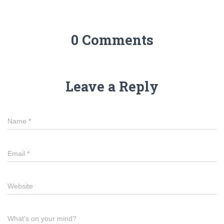
0 Comments
Leave a Reply
Name
*
Email
*
Website
What's on your mind?