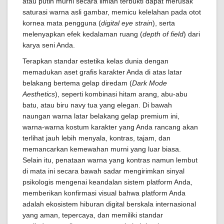
atau putih murni secara ilmiah terbukti dapat merusak
saturasi warna asli gambar, memicu kelelahan pada otot
kornea mata pengguna (
digital eye strain
), serta
melenyapkan efek kedalaman ruang (
depth of field
) dari
karya seni Anda.
Terapkan standar estetika kelas dunia dengan
memadukan aset grafis karakter Anda di atas latar
belakang bertema gelap diredam (
Dark Mode
Aesthetics
), seperti kombinasi hitam arang, abu-abu
batu, atau biru navy tua yang elegan. Di bawah
naungan warna latar belakang gelap premium ini,
warna-warna kostum karakter yang Anda rancang akan
terlihat jauh lebih menyala, kontras, tajam, dan
memancarkan kemewahan murni yang luar biasa.
Selain itu, penataan warna yang kontras namun lembut
di mata ini secara bawah sadar mengirimkan sinyal
psikologis mengenai keandalan sistem platform Anda,
memberikan konfirmasi visual bahwa platform Anda
adalah ekosistem hiburan digital berskala internasional
yang aman, tepercaya, dan memiliki standar