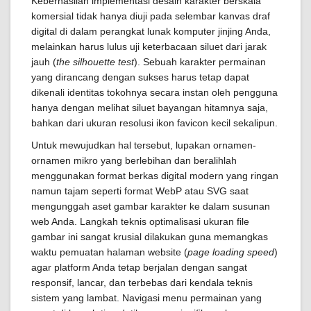
Keberhasilan implementasi desain karakter berskala
komersial tidak hanya diuji pada selembar kanvas draf
digital di dalam perangkat lunak komputer jinjing Anda,
melainkan harus lulus uji keterbacaan siluet dari jarak
jauh (
the silhouette test
). Sebuah karakter permainan
yang dirancang dengan sukses harus tetap dapat
dikenali identitas tokohnya secara instan oleh pengguna
hanya dengan melihat siluet bayangan hitamnya saja,
bahkan dari ukuran resolusi ikon favicon kecil sekalipun.
Untuk mewujudkan hal tersebut, lupakan ornamen-
ornamen mikro yang berlebihan dan beralihlah
menggunakan format berkas digital modern yang ringan
namun tajam seperti format WebP atau SVG saat
mengunggah aset gambar karakter ke dalam susunan
web Anda. Langkah teknis optimalisasi ukuran file
gambar ini sangat krusial dilakukan guna memangkas
waktu pemuatan halaman website (
page loading speed
)
agar platform Anda tetap berjalan dengan sangat
responsif, lancar, dan terbebas dari kendala teknis
sistem yang lambat. Navigasi menu permainan yang