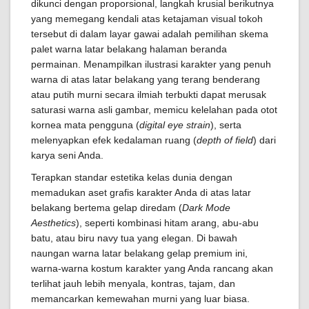
dikunci dengan proporsional, langkah krusial berikutnya
yang memegang kendali atas ketajaman visual tokoh
tersebut di dalam layar gawai adalah pemilihan skema
palet warna latar belakang halaman beranda
permainan. Menampilkan ilustrasi karakter yang penuh
warna di atas latar belakang yang terang benderang
atau putih murni secara ilmiah terbukti dapat merusak
saturasi warna asli gambar, memicu kelelahan pada otot
kornea mata pengguna (
digital eye strain
), serta
melenyapkan efek kedalaman ruang (
depth of field
) dari
karya seni Anda.
Terapkan standar estetika kelas dunia dengan
memadukan aset grafis karakter Anda di atas latar
belakang bertema gelap diredam (
Dark Mode
Aesthetics
), seperti kombinasi hitam arang, abu-abu
batu, atau biru navy tua yang elegan. Di bawah
naungan warna latar belakang gelap premium ini,
warna-warna kostum karakter yang Anda rancang akan
terlihat jauh lebih menyala, kontras, tajam, dan
memancarkan kemewahan murni yang luar biasa.