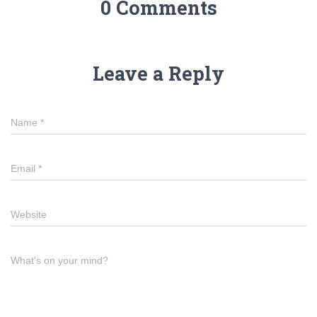
0 Comments
Leave a Reply
Name
*
Email
*
Website
What's on your mind?