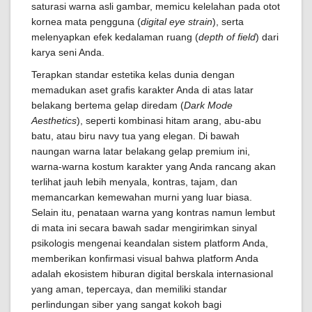
saturasi warna asli gambar, memicu kelelahan pada otot
kornea mata pengguna (
digital eye strain
), serta
melenyapkan efek kedalaman ruang (
depth of field
) dari
karya seni Anda.
Terapkan standar estetika kelas dunia dengan
memadukan aset grafis karakter Anda di atas latar
belakang bertema gelap diredam (
Dark Mode
Aesthetics
), seperti kombinasi hitam arang, abu-abu
batu, atau biru navy tua yang elegan. Di bawah
naungan warna latar belakang gelap premium ini,
warna-warna kostum karakter yang Anda rancang akan
terlihat jauh lebih menyala, kontras, tajam, dan
memancarkan kemewahan murni yang luar biasa.
Selain itu, penataan warna yang kontras namun lembut
di mata ini secara bawah sadar mengirimkan sinyal
psikologis mengenai keandalan sistem platform Anda,
memberikan konfirmasi visual bahwa platform Anda
adalah ekosistem hiburan digital berskala internasional
yang aman, tepercaya, dan memiliki standar
perlindungan siber yang sangat kokoh bagi