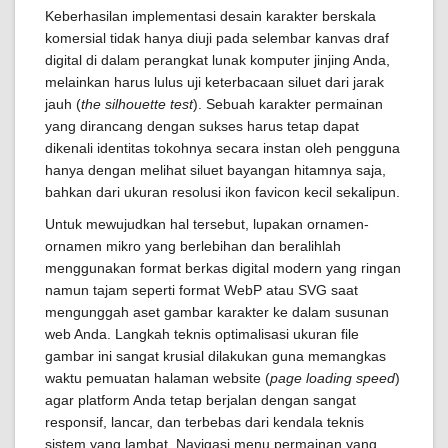
Keberhasilan implementasi desain karakter berskala
komersial tidak hanya diuji pada selembar kanvas draf
digital di dalam perangkat lunak komputer jinjing Anda,
melainkan harus lulus uji keterbacaan siluet dari jarak
jauh (
the silhouette test
). Sebuah karakter permainan
yang dirancang dengan sukses harus tetap dapat
dikenali identitas tokohnya secara instan oleh pengguna
hanya dengan melihat siluet bayangan hitamnya saja,
bahkan dari ukuran resolusi ikon favicon kecil sekalipun.
Untuk mewujudkan hal tersebut, lupakan ornamen-
ornamen mikro yang berlebihan dan beralihlah
menggunakan format berkas digital modern yang ringan
namun tajam seperti format WebP atau SVG saat
mengunggah aset gambar karakter ke dalam susunan
web Anda. Langkah teknis optimalisasi ukuran file
gambar ini sangat krusial dilakukan guna memangkas
waktu pemuatan halaman website (
page loading speed
)
agar platform Anda tetap berjalan dengan sangat
responsif, lancar, dan terbebas dari kendala teknis
sistem yang lambat. Navigasi menu permainan yang