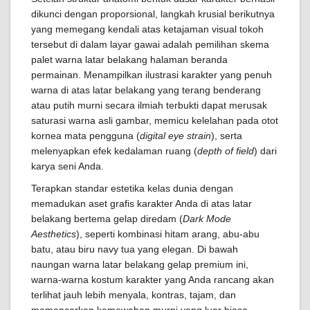
dikunci dengan proporsional, langkah krusial berikutnya
yang memegang kendali atas ketajaman visual tokoh
tersebut di dalam layar gawai adalah pemilihan skema
palet warna latar belakang halaman beranda
permainan. Menampilkan ilustrasi karakter yang penuh
warna di atas latar belakang yang terang benderang
atau putih murni secara ilmiah terbukti dapat merusak
saturasi warna asli gambar, memicu kelelahan pada otot
kornea mata pengguna (
digital eye strain
), serta
melenyapkan efek kedalaman ruang (
depth of field
) dari
karya seni Anda.
Terapkan standar estetika kelas dunia dengan
memadukan aset grafis karakter Anda di atas latar
belakang bertema gelap diredam (
Dark Mode
Aesthetics
), seperti kombinasi hitam arang, abu-abu
batu, atau biru navy tua yang elegan. Di bawah
naungan warna latar belakang gelap premium ini,
warna-warna kostum karakter yang Anda rancang akan
terlihat jauh lebih menyala, kontras, tajam, dan