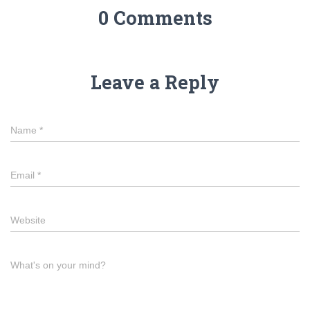
0 Comments
Leave a Reply
Name
*
Email
*
Website
What's on your mind?