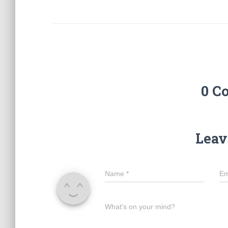
0 C
Leav
Name
*
Em
What's on your mind?