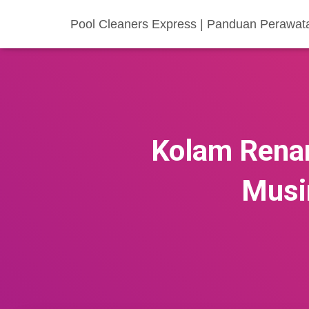
Pool Cleaners Express | Panduan Perawa
Kolam Renan
Musi