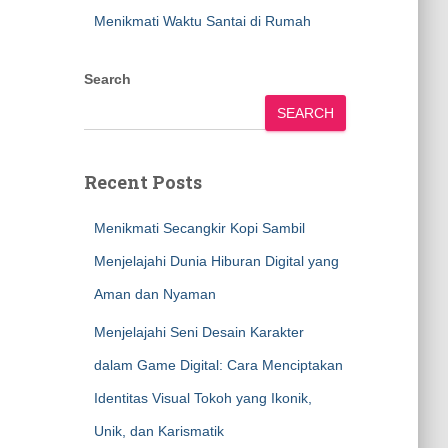
Menikmati Waktu Santai di Rumah
Search
SEARCH
Recent Posts
Menikmati Secangkir Kopi Sambil
Menjelajahi Dunia Hiburan Digital yang
Aman dan Nyaman
Menjelajahi Seni Desain Karakter
dalam Game Digital: Cara Menciptakan
Identitas Visual Tokoh yang Ikonik,
Unik, dan Karismatik