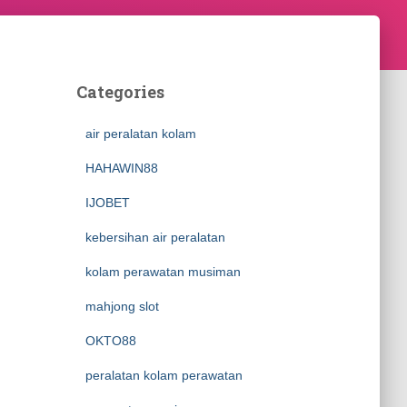
Categories
air peralatan kolam
HAHAWIN88
IJOBET
kebersihan air peralatan
kolam perawatan musiman
mahjong slot
OKTO88
peralatan kolam perawatan