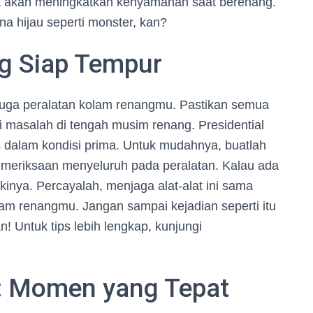
a akan meningkatkan kenyamanan saat berenang.
a hijau seperti monster, kan?
g Siap Tempur
 juga peralatan kolam renangmu. Pastikan semua
di masalah di tengah musim renang. Presidential
us dalam kondisi prima. Untuk mudahnya, buatlah
pemeriksaan menyeluruh pada peralatan. Kalau ada
inya. Percayalah, menjaga alat-alat ini sama
m renangmu. Jangan sampai kejadian seperti itu
! Untuk tips lebih lengkap, kunjungi
: Momen yang Tepat