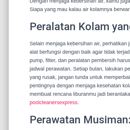
Dengan menjaga kebersihan air, kamu jug
Siapa yang mau kalau air kolamnya berwarn
Peralatan Kolam yan
Selain menjaga kebersihan air, perhatikan
alat berfungsi dengan baik agar tidak terja
pump, filter, dan peralatan pembersih har
jadwal perawatan. Setiap bulan, lakukan 
yang rusak, jangan tunda untuk memperbaik
pentingnya dengan menjaga kesehatan kola
membuat rencana liburanmu jadi berantakan
poolcleanersexpress
.
Perawatan Musiman