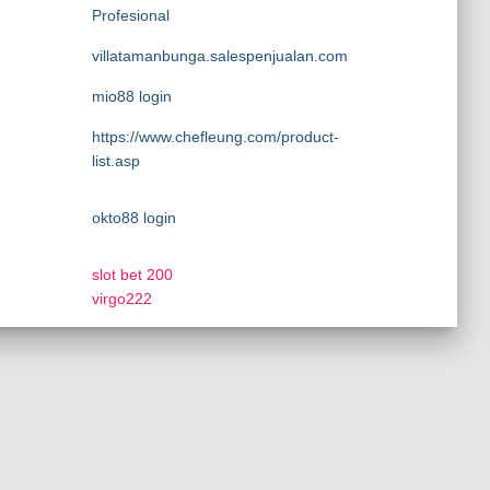
Profesional
villatamanbunga.salespenjualan.com
mio88 login
https://www.chefleung.com/product-
list.asp
okto88 login
slot bet 200
virgo222