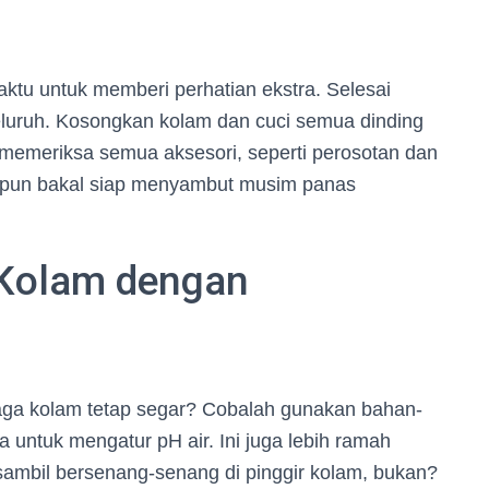
ktu untuk memberi perhatian ekstra. Selesai
uruh. Kosongkan kolam dan cuci semua dinding
 memeriksa semua aksesori, seperti perosotan dan
m pun bakal siap menyambut musim panas
Kolam dengan
aga kolam tetap segar? Cobalah gunakan bahan-
 untuk mengatur pH air. Ini juga lebih ramah
mbil bersenang-senang di pinggir kolam, bukan?