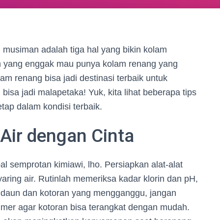
n musiman adalah tiga hal yang bikin kolam
ih yang enggak mau punya kolam renang yang
m renang bisa jadi destinasi terbaik untuk
bisa jadi malapetaka! Yuk, kita lihat beberapa tips
ap dalam kondisi terbaik.
Air dengan Cinta
l semprotan kimiawi, lho. Persiapkan alat-alat
yaring air. Rutinlah memeriksa kadar klorin dan pH,
a daun dan kotoran yang mengganggu, jangan
mer agar kotoran bisa terangkat dengan mudah.