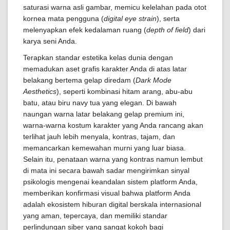
saturasi warna asli gambar, memicu kelelahan pada otot
kornea mata pengguna (
digital eye strain
), serta
melenyapkan efek kedalaman ruang (
depth of field
) dari
karya seni Anda.
Terapkan standar estetika kelas dunia dengan
memadukan aset grafis karakter Anda di atas latar
belakang bertema gelap diredam (
Dark Mode
Aesthetics
), seperti kombinasi hitam arang, abu-abu
batu, atau biru navy tua yang elegan. Di bawah
naungan warna latar belakang gelap premium ini,
warna-warna kostum karakter yang Anda rancang akan
terlihat jauh lebih menyala, kontras, tajam, dan
memancarkan kemewahan murni yang luar biasa.
Selain itu, penataan warna yang kontras namun lembut
di mata ini secara bawah sadar mengirimkan sinyal
psikologis mengenai keandalan sistem platform Anda,
memberikan konfirmasi visual bahwa platform Anda
adalah ekosistem hiburan digital berskala internasional
yang aman, tepercaya, dan memiliki standar
perlindungan siber yang sangat kokoh bagi