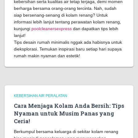
kebersihan serta kualitas air tetap terjaga, demi momen
berharga bersama orang-orang tercinta. Nah, sudah
siap bersenang-senang di kolam renang? Untuk
informasi lebih lanjut tentang perawatan kolam renang,
kunjungi
poolcleanersexpress
dan dapatkan tips lebih
lanjut!
Tips desain rumah minimalis nggak ada habisnya untuk
dieksplorasi. Temukan inspirasi baru setiap hari supaya
rumah makin nyaman dan estetik!
KEBERSIHAN AIR PERALATAN
Cara Menjaga Kolam Anda Bersih: Tips
Nyaman untuk Musim Panas yang
Ceria!
Berkumpul bersama keluarga di sekitar kolam renang