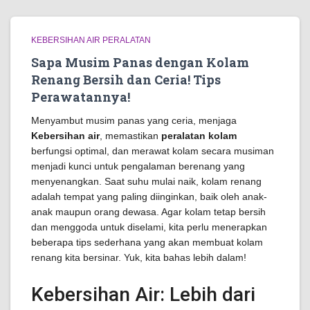
KEBERSIHAN AIR PERALATAN
Sapa Musim Panas dengan Kolam
Renang Bersih dan Ceria! Tips
Perawatannya!
Menyambut musim panas yang ceria, menjaga
Kebersihan air
, memastikan
peralatan kolam
berfungsi optimal, dan merawat kolam secara musiman
menjadi kunci untuk pengalaman berenang yang
menyenangkan. Saat suhu mulai naik, kolam renang
adalah tempat yang paling diinginkan, baik oleh anak-
anak maupun orang dewasa. Agar kolam tetap bersih
dan menggoda untuk diselami, kita perlu menerapkan
beberapa tips sederhana yang akan membuat kolam
renang kita bersinar. Yuk, kita bahas lebih dalam!
Kebersihan Air: Lebih dari