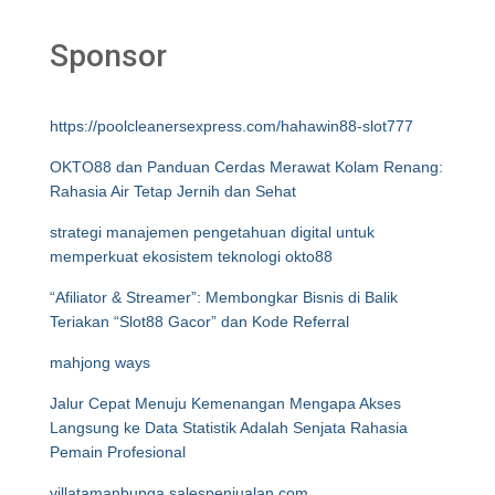
Sponsor
https://poolcleanersexpress.com/hahawin88-slot777
OKTO88 dan Panduan Cerdas Merawat Kolam Renang:
Rahasia Air Tetap Jernih dan Sehat
strategi manajemen pengetahuan digital untuk
memperkuat ekosistem teknologi okto88
“Afiliator & Streamer”: Membongkar Bisnis di Balik
Teriakan “Slot88 Gacor” dan Kode Referral
mahjong ways
Jalur Cepat Menuju Kemenangan Mengapa Akses
Langsung ke Data Statistik Adalah Senjata Rahasia
Pemain Profesional
villatamanbunga.salespenjualan.com