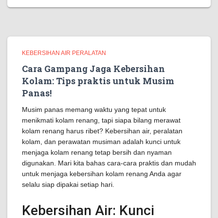
KEBERSIHAN AIR PERALATAN
Cara Gampang Jaga Kebersihan
Kolam: Tips praktis untuk Musim
Panas!
Musim panas memang waktu yang tepat untuk
menikmati kolam renang, tapi siapa bilang merawat
kolam renang harus ribet? Kebersihan air, peralatan
kolam, dan perawatan musiman adalah kunci untuk
menjaga kolam renang tetap bersih dan nyaman
digunakan. Mari kita bahas cara-cara praktis dan mudah
untuk menjaga kebersihan kolam renang Anda agar
selalu siap dipakai setiap hari.
Kebersihan Air: Kunci