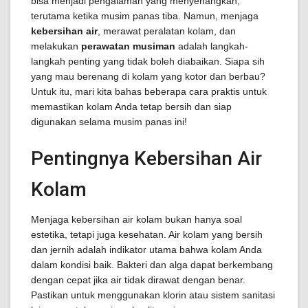
bisa menjadi pengalaman yang menyenangkan,
terutama ketika musim panas tiba. Namun, menjaga
kebersihan air
, merawat peralatan kolam, dan
melakukan
perawatan musiman
adalah langkah-
langkah penting yang tidak boleh diabaikan. Siapa sih
yang mau berenang di kolam yang kotor dan berbau?
Untuk itu, mari kita bahas beberapa cara praktis untuk
memastikan kolam Anda tetap bersih dan siap
digunakan selama musim panas ini!
Pentingnya Kebersihan Air
Kolam
Menjaga kebersihan air kolam bukan hanya soal
estetika, tetapi juga kesehatan. Air kolam yang bersih
dan jernih adalah indikator utama bahwa kolam Anda
dalam kondisi baik. Bakteri dan alga dapat berkembang
dengan cepat jika air tidak dirawat dengan benar.
Pastikan untuk menggunakan klorin atau sistem sanitasi