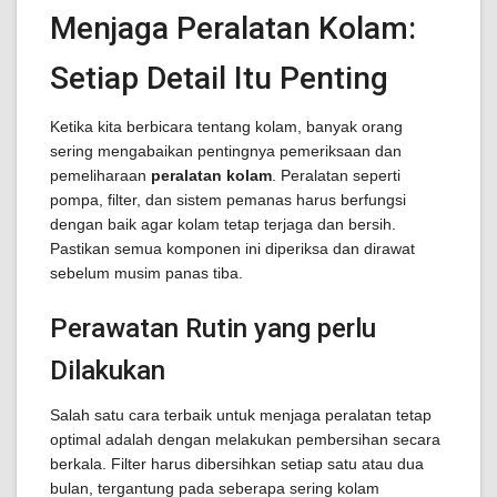
Menjaga Peralatan Kolam:
Setiap Detail Itu Penting
Ketika kita berbicara tentang kolam, banyak orang
sering mengabaikan pentingnya pemeriksaan dan
pemeliharaan
peralatan kolam
. Peralatan seperti
pompa, filter, dan sistem pemanas harus berfungsi
dengan baik agar kolam tetap terjaga dan bersih.
Pastikan semua komponen ini diperiksa dan dirawat
sebelum musim panas tiba.
Perawatan Rutin yang perlu
Dilakukan
Salah satu cara terbaik untuk menjaga peralatan tetap
optimal adalah dengan melakukan pembersihan secara
berkala. Filter harus dibersihkan setiap satu atau dua
bulan, tergantung pada seberapa sering kolam