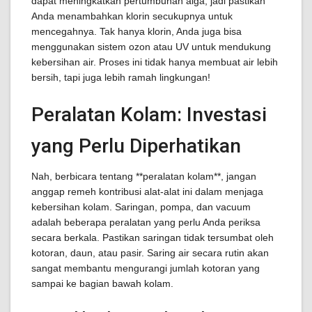
dapat meningkatkan pertumbuhan alga, jadi pastikan
Anda menambahkan klorin secukupnya untuk
mencegahnya. Tak hanya klorin, Anda juga bisa
menggunakan sistem ozon atau UV untuk mendukung
kebersihan air. Proses ini tidak hanya membuat air lebih
bersih, tapi juga lebih ramah lingkungan!
Peralatan Kolam: Investasi
yang Perlu Diperhatikan
Nah, berbicara tentang **peralatan kolam**, jangan
anggap remeh kontribusi alat-alat ini dalam menjaga
kebersihan kolam. Saringan, pompa, dan vacuum
adalah beberapa peralatan yang perlu Anda periksa
secara berkala. Pastikan saringan tidak tersumbat oleh
kotoran, daun, atau pasir. Saring air secara rutin akan
sangat membantu mengurangi jumlah kotoran yang
sampai ke bagian bawah kolam.