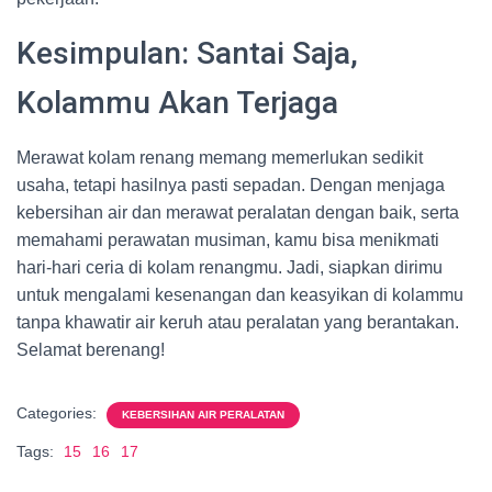
Kesimpulan: Santai Saja,
Kolammu Akan Terjaga
Merawat kolam renang memang memerlukan sedikit
usaha, tetapi hasilnya pasti sepadan. Dengan menjaga
kebersihan air dan merawat peralatan dengan baik, serta
memahami perawatan musiman, kamu bisa menikmati
hari-hari ceria di kolam renangmu. Jadi, siapkan dirimu
untuk mengalami kesenangan dan keasyikan di kolammu
tanpa khawatir air keruh atau peralatan yang berantakan.
Selamat berenang!
Categories:
KEBERSIHAN AIR PERALATAN
Tags:
15
16
17