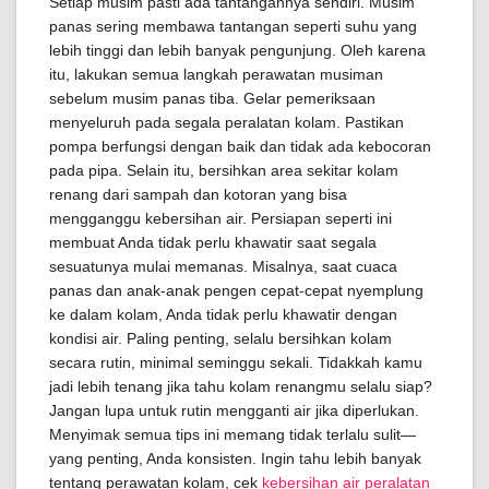
Setiap musim pasti ada tantangannya sendiri. Musim
panas sering membawa tantangan seperti suhu yang
lebih tinggi dan lebih banyak pengunjung. Oleh karena
itu, lakukan semua langkah perawatan musiman
sebelum musim panas tiba. Gelar pemeriksaan
menyeluruh pada segala peralatan kolam. Pastikan
pompa berfungsi dengan baik dan tidak ada kebocoran
pada pipa. Selain itu, bersihkan area sekitar kolam
renang dari sampah dan kotoran yang bisa
mengganggu kebersihan air. Persiapan seperti ini
membuat Anda tidak perlu khawatir saat segala
sesuatunya mulai memanas. Misalnya, saat cuaca
panas dan anak-anak pengen cepat-cepat nyemplung
ke dalam kolam, Anda tidak perlu khawatir dengan
kondisi air. Paling penting, selalu bersihkan kolam
secara rutin, minimal seminggu sekali. Tidakkah kamu
jadi lebih tenang jika tahu kolam renangmu selalu siap?
Jangan lupa untuk rutin mengganti air jika diperlukan.
Menyimak semua tips ini memang tidak terlalu sulit—
yang penting, Anda konsisten. Ingin tahu lebih banyak
tentang perawatan kolam, cek
kebersihan air peralatan