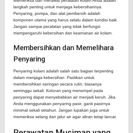
Memeriksa dan merawat peralatan kolam Anda adalah
langkah penting untuk menjaga kebersihannya.
Penyaring, pompa, dan alat pembersih adalah
komponen utama yang harus selalu dalam kondisi baik.
Jangan sampai peralatan yang tidak berfungsi
mempengaruhi kebersihan dan keamanan air kolam.
Membersihkan dan Memelihara
Penyaring
Penyaring kolam adalah salah satu bagian terpenting
dalam menjaga kebersihan. Pastikan untuk
membersihkan saringan secara rutin, biasanya
seminggu sekali. Kotoran yang menempel pada
penyaring dapat menyebabkan air menjadi keruh. Jika
Anda menggunakan penyaring pasir, ganti pasirnya
minimal sekali setahun. Jangan lupakan juga untuk
memeriksa selang dan jalur air agar aliran tetap lancar.
Perawatan Musiman yang