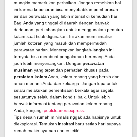
mungkin memerlukan perbaikan. Jangan remehkan hal
ini karena kebocoran bisa menyebabkan pemborosan
air dan perawatan yang lebih intensif di kemudian hari.
Bagi Anda yang tinggal di daerah dengan banyak
dedaunan, pertimbangkan untuk menggunakan penutup
kolam saat tidak digunakan. Ini akan meminimalisir
jumlah kotoran yang masuk dan mempermudah
perawatan harian. Menerapkan langkah-langkah ini
ternyata bisa membuat pengalaman berenang Anda
jauh lebih menyenangkan. Dengan
perawatan
musiman
yang tepat dan perhatian khusus pada
peralatan kolam
Anda, kolam renang yang bersih dan
aman menanti Anda dan keluarga. Jangan lupa untuk
selalu melakukan pemeriksaan berkala agar segala
sesuatunya selalu dalam kondisi baik. Untuk lebih
banyak informasi tentang perawatan kolam renang
Anda, kunjungi
poolcleanersexpress
.
Tips desain rumah minimalis nggak ada habisnya untuk
dieksplorasi. Temukan inspirasi baru setiap hari supaya
rumah makin nyaman dan estetik!