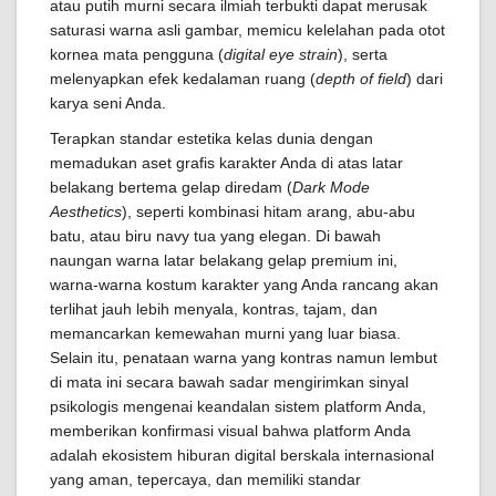
atau putih murni secara ilmiah terbukti dapat merusak
saturasi warna asli gambar, memicu kelelahan pada otot
kornea mata pengguna (
digital eye strain
), serta
melenyapkan efek kedalaman ruang (
depth of field
) dari
karya seni Anda.
Terapkan standar estetika kelas dunia dengan
memadukan aset grafis karakter Anda di atas latar
belakang bertema gelap diredam (
Dark Mode
Aesthetics
), seperti kombinasi hitam arang, abu-abu
batu, atau biru navy tua yang elegan. Di bawah
naungan warna latar belakang gelap premium ini,
warna-warna kostum karakter yang Anda rancang akan
terlihat jauh lebih menyala, kontras, tajam, dan
memancarkan kemewahan murni yang luar biasa.
Selain itu, penataan warna yang kontras namun lembut
di mata ini secara bawah sadar mengirimkan sinyal
psikologis mengenai keandalan sistem platform Anda,
memberikan konfirmasi visual bahwa platform Anda
adalah ekosistem hiburan digital berskala internasional
yang aman, tepercaya, dan memiliki standar