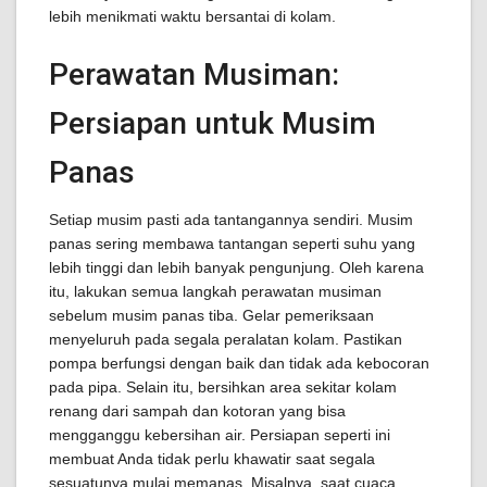
lebih menikmati waktu bersantai di kolam.
Perawatan Musiman:
Persiapan untuk Musim
Panas
Setiap musim pasti ada tantangannya sendiri. Musim
panas sering membawa tantangan seperti suhu yang
lebih tinggi dan lebih banyak pengunjung. Oleh karena
itu, lakukan semua langkah perawatan musiman
sebelum musim panas tiba. Gelar pemeriksaan
menyeluruh pada segala peralatan kolam. Pastikan
pompa berfungsi dengan baik dan tidak ada kebocoran
pada pipa. Selain itu, bersihkan area sekitar kolam
renang dari sampah dan kotoran yang bisa
mengganggu kebersihan air. Persiapan seperti ini
membuat Anda tidak perlu khawatir saat segala
sesuatunya mulai memanas. Misalnya, saat cuaca