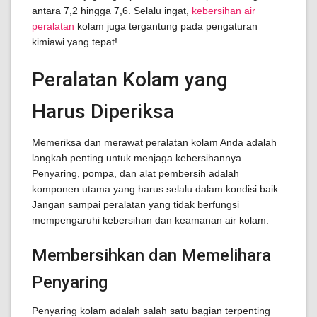
antara 7,2 hingga 7,6. Selalu ingat,
kebersihan air
peralatan
kolam juga tergantung pada pengaturan
kimiawi yang tepat!
Peralatan Kolam yang
Harus Diperiksa
Memeriksa dan merawat peralatan kolam Anda adalah
langkah penting untuk menjaga kebersihannya.
Penyaring, pompa, dan alat pembersih adalah
komponen utama yang harus selalu dalam kondisi baik.
Jangan sampai peralatan yang tidak berfungsi
mempengaruhi kebersihan dan keamanan air kolam.
Membersihkan dan Memelihara
Penyaring
Penyaring kolam adalah salah satu bagian terpenting