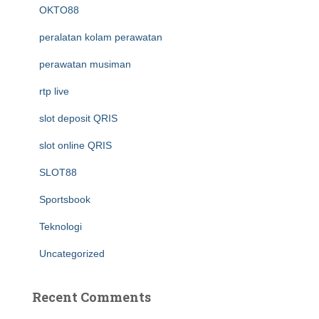
OKTO88
peralatan kolam perawatan
perawatan musiman
rtp live
slot deposit QRIS
slot online QRIS
SLOT88
Sportsbook
Teknologi
Uncategorized
Recent Comments