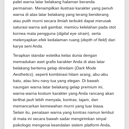
palet warna latar belakang halaman beranda
permainan. Menampilkan ilustrasi karakter yang penuh
warna di atas latar belakang yang terang benderang
atau putih murni secara ilmiah terbukti dapat merusak
saturasi warna asli gambar, memicu kelelahan pada otot
kornea mata pengguna (
digital eye strain
), serta
melenyapkan efek kedalaman ruang (
depth of field
) dari
karya seni Anda.
Terapkan standar estetika kelas dunia dengan
memadukan aset grafis karakter Anda di atas latar
belakang bertema gelap diredam (
Dark Mode
Aesthetics
), seperti kombinasi hitam arang, abu-abu
batu, atau biru navy tua yang elegan. Di bawah
naungan warna latar belakang gelap premium ini,
warna-warna kostum karakter yang Anda rancang akan
terlihat jauh lebih menyala, kontras, tajam, dan
memancarkan kemewahan murni yang luar biasa.
Selain itu, penataan warna yang kontras namun lembut
di mata ini secara bawah sadar mengirimkan sinyal
psikologis mengenai keandalan sistem platform Anda,