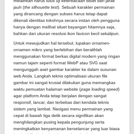
melainkan harus lulus uji keterbacaan siluet dari jarak
jauh (
the silhouette test
). Sebuah karakter permainan
yang dirancang dengan sukses harus tetap dapat
dikenali identitas tokohnya secara instan oleh pengguna
hanya dengan melihat siluet bayangan hitamnya saja,
bahkan dari ukuran resolusi ikon favicon kecil sekalipun.
Untuk mewujudkan hal tersebut, lupakan ornamen-
ornamen mikro yang berlebihan dan beralihlah
menggunakan format berkas digital modern yang ringan
namun tajam seperti format WebP atau SVG saat
mengunggah aset gambar karakter ke dalam susunan
web Anda. Langkah teknis optimalisasi ukuran file
gambar ini sangat krusial dilakukan guna memangkas
waktu pemuatan halaman website (
page loading speed
)
agar platform Anda tetap berjalan dengan sangat
responsif, lancar, dan terbebas dari kendala teknis
sistem yang lambat. Navigasi menu permainan yang
cepat di bawah tiga detik secara signifikan akan
menghilangkan pusing kepala pengunjung serta
meningkatkan kenyamanan berselancar yang luar biasa