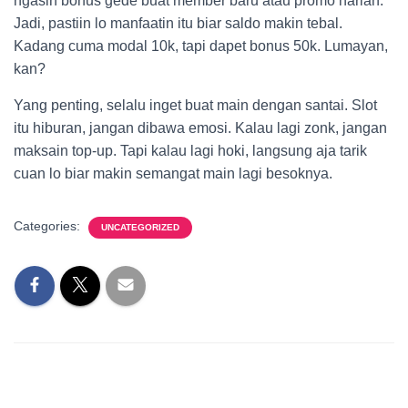
ngasih bonus gede buat member baru atau promo harian.
Jadi, pastiin lo manfaatin itu biar saldo makin tebal.
Kadang cuma modal 10k, tapi dapet bonus 50k. Lumayan,
kan?
Yang penting, selalu inget buat main dengan santai. Slot
itu hiburan, jangan dibawa emosi. Kalau lagi zonk, jangan
maksain top-up. Tapi kalau lagi hoki, langsung aja tarik
cuan lo biar makin semangat main lagi besoknya.
Categories:
UNCATEGORIZED