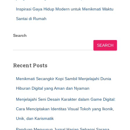
Inspirasi Gaya Hidup Modern untuk Menikmati Waktu
Santai di Rumah
Search
SEARCH
Recent Posts
Menikmati Secangkir Kopi Sambil Menjelajahi Dunia
Hiburan Digital yang Aman dan Nyaman
Menjelajahi Seni Desain Karakter dalam Game Digital:
Cara Menciptakan Identitas Visual Tokoh yang Ikonik,
Unik, dan Karismatik
Panduan Menyusun Jurnal Harian Sebagai Sarana