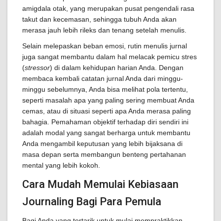
amigdala otak, yang merupakan pusat pengendali rasa
takut dan kecemasan, sehingga tubuh Anda akan
merasa jauh lebih rileks dan tenang setelah menulis.
Selain melepaskan beban emosi, rutin menulis jurnal
juga sangat membantu dalam hal melacak pemicu stres
(
stressor
) di dalam kehidupan harian Anda. Dengan
membaca kembali catatan jurnal Anda dari minggu-
minggu sebelumnya, Anda bisa melihat pola tertentu,
seperti masalah apa yang paling sering membuat Anda
cemas, atau di situasi seperti apa Anda merasa paling
bahagia. Pemahaman objektif terhadap diri sendiri ini
adalah modal yang sangat berharga untuk membantu
Anda mengambil keputusan yang lebih bijaksana di
masa depan serta membangun benteng pertahanan
mental yang lebih kokoh.
Cara Mudah Memulai Kebiasaan
Journaling Bagi Para Pemula
Bagi Anda yang tertarik untuk mulai mempraktikkan