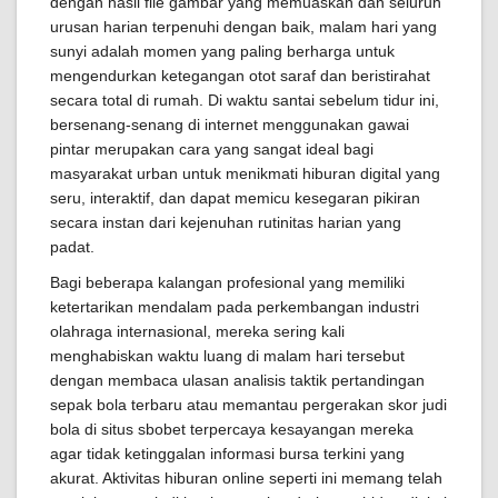
dengan hasil file gambar yang memuaskan dan seluruh
urusan harian terpenuhi dengan baik, malam hari yang
sunyi adalah momen yang paling berharga untuk
mengendurkan ketegangan otot saraf dan beristirahat
secara total di rumah. Di waktu santai sebelum tidur ini,
bersenang-senang di internet menggunakan gawai
pintar merupakan cara yang sangat ideal bagi
masyarakat urban untuk menikmati hiburan digital yang
seru, interaktif, dan dapat memicu kesegaran pikiran
secara instan dari kejenuhan rutinitas harian yang
padat.
Bagi beberapa kalangan profesional yang memiliki
ketertarikan mendalam pada perkembangan industri
olahraga internasional, mereka sering kali
menghabiskan waktu luang di malam hari tersebut
dengan membaca ulasan analisis taktik pertandingan
sepak bola terbaru atau memantau pergerakan skor judi
bola di situs sbobet terpercaya kesayangan mereka
agar tidak ketinggalan informasi bursa terkini yang
akurat. Aktivitas hiburan online seperti ini memang telah