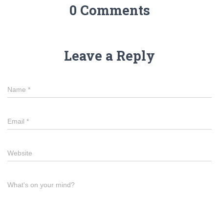
0 Comments
Leave a Reply
Name
*
Email
*
Website
What's on your mind?