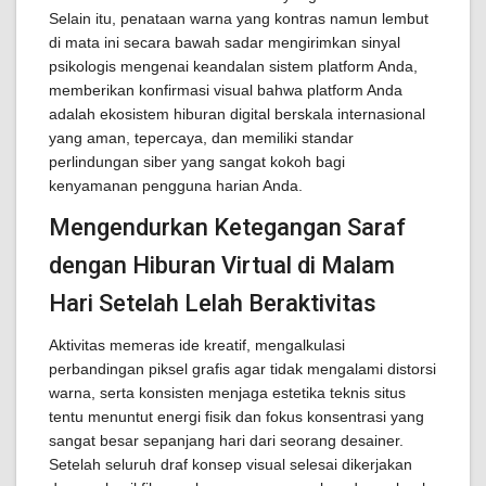
Selain itu, penataan warna yang kontras namun lembut
di mata ini secara bawah sadar mengirimkan sinyal
psikologis mengenai keandalan sistem platform Anda,
memberikan konfirmasi visual bahwa platform Anda
adalah ekosistem hiburan digital berskala internasional
yang aman, tepercaya, dan memiliki standar
perlindungan siber yang sangat kokoh bagi
kenyamanan pengguna harian Anda.
Mengendurkan Ketegangan Saraf
dengan Hiburan Virtual di Malam
Hari Setelah Lelah Beraktivitas
Aktivitas memeras ide kreatif, mengalkulasi
perbandingan piksel grafis agar tidak mengalami distorsi
warna, serta konsisten menjaga estetika teknis situs
tentu menuntut energi fisik dan fokus konsentrasi yang
sangat besar sepanjang hari dari seorang desainer.
Setelah seluruh draf konsep visual selesai dikerjakan