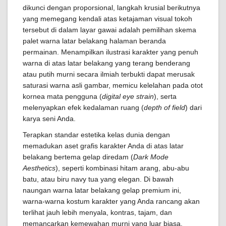
dikunci dengan proporsional, langkah krusial berikutnya
yang memegang kendali atas ketajaman visual tokoh
tersebut di dalam layar gawai adalah pemilihan skema
palet warna latar belakang halaman beranda
permainan. Menampilkan ilustrasi karakter yang penuh
warna di atas latar belakang yang terang benderang
atau putih murni secara ilmiah terbukti dapat merusak
saturasi warna asli gambar, memicu kelelahan pada otot
kornea mata pengguna (
digital eye strain
), serta
melenyapkan efek kedalaman ruang (
depth of field
) dari
karya seni Anda.
Terapkan standar estetika kelas dunia dengan
memadukan aset grafis karakter Anda di atas latar
belakang bertema gelap diredam (
Dark Mode
Aesthetics
), seperti kombinasi hitam arang, abu-abu
batu, atau biru navy tua yang elegan. Di bawah
naungan warna latar belakang gelap premium ini,
warna-warna kostum karakter yang Anda rancang akan
terlihat jauh lebih menyala, kontras, tajam, dan
memancarkan kemewahan murni yang luar biasa.