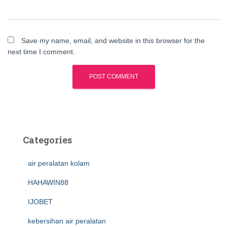
Save my name, email, and website in this browser for the
next time I comment.
Categories
air peralatan kolam
HAHAWIN88
IJOBET
kebersihan air peralatan