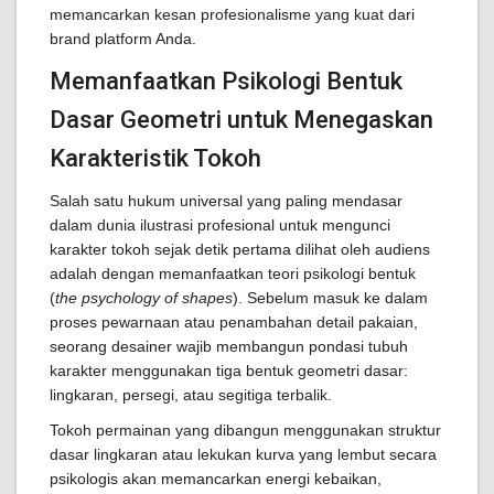
memancarkan kesan profesionalisme yang kuat dari
brand platform Anda.
Memanfaatkan Psikologi Bentuk
Dasar Geometri untuk Menegaskan
Karakteristik Tokoh
Salah satu hukum universal yang paling mendasar
dalam dunia ilustrasi profesional untuk mengunci
karakter tokoh sejak detik pertama dilihat oleh audiens
adalah dengan memanfaatkan teori psikologi bentuk
(
the psychology of shapes
). Sebelum masuk ke dalam
proses pewarnaan atau penambahan detail pakaian,
seorang desainer wajib membangun pondasi tubuh
karakter menggunakan tiga bentuk geometri dasar:
lingkaran, persegi, atau segitiga terbalik.
Tokoh permainan yang dibangun menggunakan struktur
dasar lingkaran atau lekukan kurva yang lembut secara
psikologis akan memancarkan energi kebaikan,