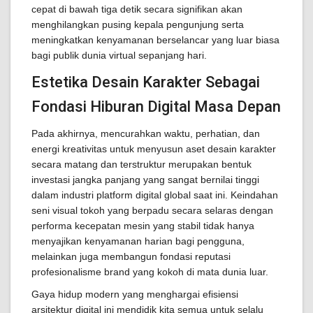
cepat di bawah tiga detik secara signifikan akan
menghilangkan pusing kepala pengunjung serta
meningkatkan kenyamanan berselancar yang luar biasa
bagi publik dunia virtual sepanjang hari.
Estetika Desain Karakter Sebagai
Fondasi Hiburan Digital Masa Depan
Pada akhirnya, mencurahkan waktu, perhatian, dan
energi kreativitas untuk menyusun aset desain karakter
secara matang dan terstruktur merupakan bentuk
investasi jangka panjang yang sangat bernilai tinggi
dalam industri platform digital global saat ini. Keindahan
seni visual tokoh yang berpadu secara selaras dengan
performa kecepatan mesin yang stabil tidak hanya
menyajikan kenyamanan harian bagi pengguna,
melainkan juga membangun fondasi reputasi
profesionalisme brand yang kokoh di mata dunia luar.
Gaya hidup modern yang menghargai efisiensi
arsitektur digital ini mendidik kita semua untuk selalu