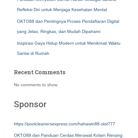
Refleksi Diri untuk Menjaga Kesehatan Mental
OKTO88 dan Pentingnya Proses Pendaftaran Digital
yang Jelas, Ringkas, dan Mudah Dipahami
Inspirasi Gaya Hidup Modern untuk Menikmati Waktu
Santai di Rumah
Recent Comments
No comments to show.
Sponsor
https://poolcleanersexpress.com/hahawin88-slot777
OKTO88 dan Panduan Cerdas Merawat Kolam Renang: