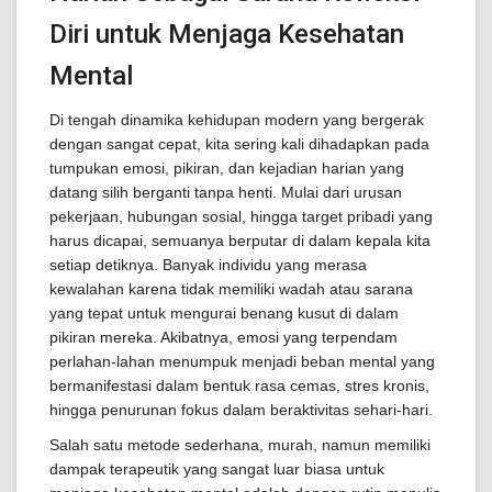
Diri untuk Menjaga Kesehatan
Mental
Di tengah dinamika kehidupan modern yang bergerak
dengan sangat cepat, kita sering kali dihadapkan pada
tumpukan emosi, pikiran, dan kejadian harian yang
datang silih berganti tanpa henti. Mulai dari urusan
pekerjaan, hubungan sosial, hingga target pribadi yang
harus dicapai, semuanya berputar di dalam kepala kita
setiap detiknya. Banyak individu yang merasa
kewalahan karena tidak memiliki wadah atau sarana
yang tepat untuk mengurai benang kusut di dalam
pikiran mereka. Akibatnya, emosi yang terpendam
perlahan-lahan menumpuk menjadi beban mental yang
bermanifestasi dalam bentuk rasa cemas, stres kronis,
hingga penurunan fokus dalam beraktivitas sehari-hari.
Salah satu metode sederhana, murah, namun memiliki
dampak terapeutik yang sangat luar biasa untuk