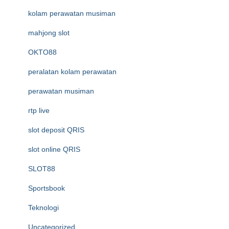
kolam perawatan musiman
mahjong slot
OKTO88
peralatan kolam perawatan
perawatan musiman
rtp live
slot deposit QRIS
slot online QRIS
SLOT88
Sportsbook
Teknologi
Uncategorized