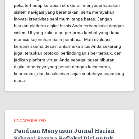
peka terhadap kerapian struktural, menyederhanakan
sistem navigasi yang berantakan, serta merayakan
inovasi kreativitas seni murni tanpa batas. Jangan
biarkan platform digital bisnis Anda terbengkalai dengan
sistem UI yang kaku atau performa lambat yang dapat
memicu kejenuhan batin pembaca. Mari evaluasi
kembali skema desain antarmuka situs Anda sekarang
juga, terapkan protokol perlindungan siber terbaik, dan
jadikan platform virtual Anda sebagai pusat hiburan
digital tepercaya yang penuh dengan kelancaran,
keamanan, dan kesuksesan sejati seutuhnya sepanjang
masa.
UNCATEGORIZED
Panduan Menyusun Jurnal Harian
Sebagai Sarana Refleksi Diri untuk