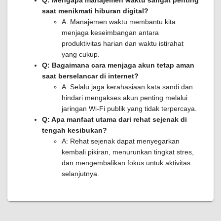
Q: Mengapa manajemen waktu sangat penting
saat menikmati hiburan digital?
A: Manajemen waktu membantu kita
menjaga keseimbangan antara
produktivitas harian dan waktu istirahat
yang cukup.
Q: Bagaimana cara menjaga akun tetap aman
saat berselancar di internet?
A: Selalu jaga kerahasiaan kata sandi dan
hindari mengakses akun penting melalui
jaringan Wi-Fi publik yang tidak terpercaya.
Q: Apa manfaat utama dari rehat sejenak di
tengah kesibukan?
A: Rehat sejenak dapat menyegarkan
kembali pikiran, menurunkan tingkat stres,
dan mengembalikan fokus untuk aktivitas
selanjutnya.