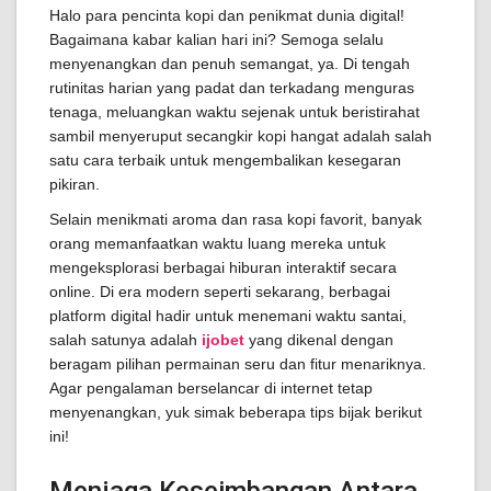
Halo para pencinta kopi dan penikmat dunia digital!
Bagaimana kabar kalian hari ini? Semoga selalu
menyenangkan dan penuh semangat, ya. Di tengah
rutinitas harian yang padat dan terkadang menguras
tenaga, meluangkan waktu sejenak untuk beristirahat
sambil menyeruput secangkir kopi hangat adalah salah
satu cara terbaik untuk mengembalikan kesegaran
pikiran.
Selain menikmati aroma dan rasa kopi favorit, banyak
orang memanfaatkan waktu luang mereka untuk
mengeksplorasi berbagai hiburan interaktif secara
online. Di era modern seperti sekarang, berbagai
platform digital hadir untuk menemani waktu santai,
salah satunya adalah
ijobet
yang dikenal dengan
beragam pilihan permainan seru dan fitur menariknya.
Agar pengalaman berselancar di internet tetap
menyenangkan, yuk simak beberapa tips bijak berikut
ini!